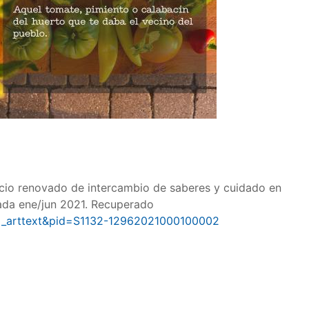
pacio renovado de intercambio de saberes y cuidado en
anada ene/jun 2021. Recuperado
t=sci_arttext&pid=S1132-12962021000100002