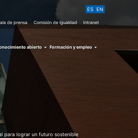
ES
EN
ala de prensa
Comisión de igualdad
Intranet
enu
onocimiento abierto
Formación y empleo
ght
hs
nocimiento
ierto
para lograr un futuro sostenible