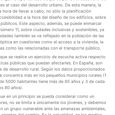
es el caso del desarrollo urbano. De esta manera, la
 hora de llevar a cabo, no sólo la planificación
ccesibilidad a la hora del diseño de los edificios, sobre
o públicos. Este aspecto, además, se puede enmarcar
número 11, sobre ciudades inclusivas y sostenibles, ya
edades también se ve reflejado en la población de las
 óptica en cuestiones como el acceso a la vivienda, la
icas como las relacionadas con el transporte público.
 que se realice un ejercicio de escucha activa respecto
ticas públicas que puedan afectarles. En España, son
as de desarrollo rural. Según los datos proporcionados
se concentra más en los pequeños municipios rurales (1
de 5000 habitantes tiene más de 65 años y 3 de cada
os 80 años).
que en un principio se pueda considerar como un
res, no se limita a únicamente los jóvenes, y debemos
on un grupo vulnerable ante las amenazas ambientales,
agentes del cambio. En la actualidad, en los medios