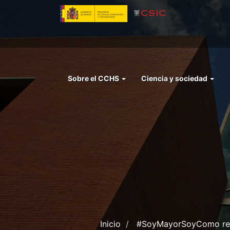
Pasar
al
contenido
principal
Menu
Sobre el CCHS
Ciencia y sociedad
left
cchs
Inicio
#SoyMayorSoyComo reivi