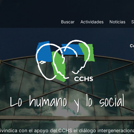
Top
Buscar
Actividades
Noticias
S
Menu
m
C
ri
cc
co
ab
Lo humano y lo social
ndica con el apoyo del CCHS el diálogo intergeneracional 