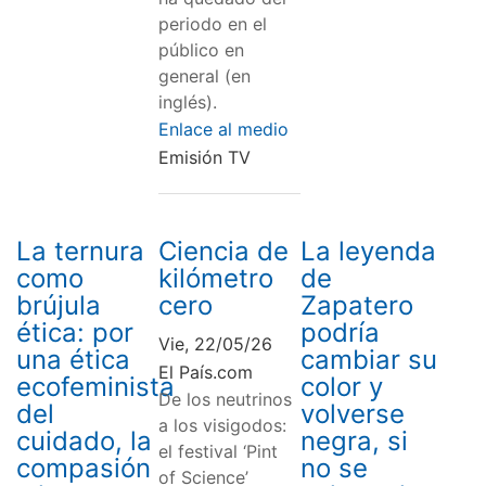
periodo en el
público en
general (en
inglés).
Enlace al medio
Emisión TV
La ternura
Ciencia de
La leyenda
como
kilómetro
de
brújula
cero
Zapatero
ética: por
podría
Vie, 22/05/26
una ética
cambiar su
El País.com
ecofeminista
color y
De los neutrinos
del
volverse
a los visigodos:
cuidado, la
negra, si
el festival ‘Pint
compasión
no se
of Science’