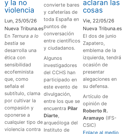
y la no
aclaran las
convierte bares
violencia
cosas
y cafeterías de
toda España en
Lun, 25/05/26
Vie, 22/05/26
puntos de
Nueva Tribuna.es
Nueva Tribuna.es
conversación
En
Ternura a lo
El dos de junio
entre científicos
bestia
se
Zapatero,
y ciudadanos.
desarrolla una
emblema de la
ética con
izquierda, tendrá
Algunos
sensibilidad
ocasión de
investigadores
ecofeminista
presentar
del CCHS han
que, como
alegaciones en
participado en
señala el
su defensa.
este evento de
subtítulo, clama
divulgación,
Artículo de
por cultivar la
entre los que se
opinión de
compasión y
encuentra
Pilar
Roberto R.
oponerse a
Diarte
,
Aramayo
(IFS-
cualquier tipo de
arqueóloga del
CSIC)
violencia contra
Instituto de
Enlace al medio