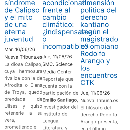
síndrome
acondicionado
dimensión
de Calipso
frente al
política del
y el mito
cambio
derecho
de una
climático:
kantiano
eterna
¿indispensable
según el
juventud
o
magistrado
incompatible?
colombiano
Mar, 16/06/26
Rodolfo
Jue, 11/06/26
Nueva Tribuna.es
Arango y
La diosa Calipso,
SMC. Science
los
cuya hermosura
Media Center
encuentros
rivaliza con la de
Reportaje que
CTK
Afrodita o Elena
cuenta con la
de Troya, quedó
participación de
Jue, 11/06/26
prendada de
Emilio Santiago
,
Nueva Tribuna.es
Ulises y quiso
investigador del
El filósofo del
retenerle a su
Instituto de
derecho Rodolfo
vera,
Lengua,
Arango presenta,
prometiéndole
Literatura y
en el último