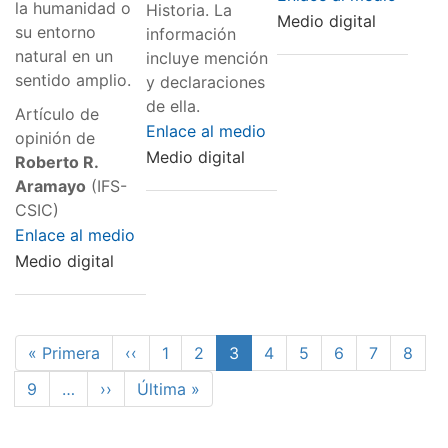
la humanidad o
Historia. La
Medio digital
su entorno
información
natural en un
incluye mención
sentido amplio.
y declaraciones
de ella.
Artículo de
Enlace al medio
opinión de
Medio digital
Roberto R.
Aramayo
(IFS-
CSIC)
Enlace al medio
Medio digital
Paginación
Primera
« Primera
Página
‹‹
Page
1
Page
2
Página
3
Page
4
Page
5
Page
6
Page
7
Page
8
página
anterior
actual
Page
9
…
Siguiente
››
Última
Última »
página
página