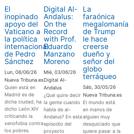
El
Digital Al-
La
inopinado
Andalus:
faraónica
apoyo del
On the
megalomanía
Vaticano a
Record
de Trump
la política
with Prof.
le hace
internacional
Eduardo
creerse
de Pedro
Manzano
dueño y
Sánchez
Moreno
señor del
globo
Lun, 08/06/26
Mié, 03/06/26
terráqueo
Nueva Tribuna.es
Digital Al-
Sáb, 30/05/26
Quien está en
Andalus
Madrid es de
Nueva Tribuna.es
¿Qué quire decir
dicha ciudad, ha
la gente cuando
El mundo está
dicho León XIV
habla de al-
en manos de
criticando la
Andalus? En este
alguien muy
xenofobia contra
episodio del
desquiciado que
los pobres.
proyecto
quiere pasar a la