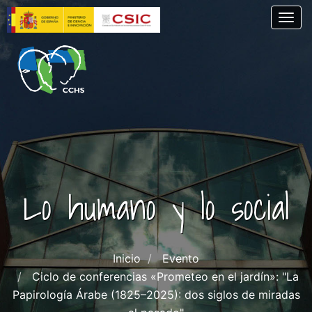
Pasar
Togg
al
contenido
principal
Lo humano y lo social
Inicio
Evento
Ciclo de conferencias «Prometeo en el jardín»: "La
Papirología Árabe (1825–2025): dos siglos de miradas