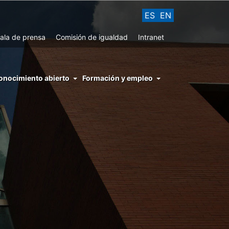
ES
EN
ala de prensa
Comisión de igualdad
Intranet
enu
onocimiento abierto
Formación y empleo
ght
hs
nocimiento
ierto