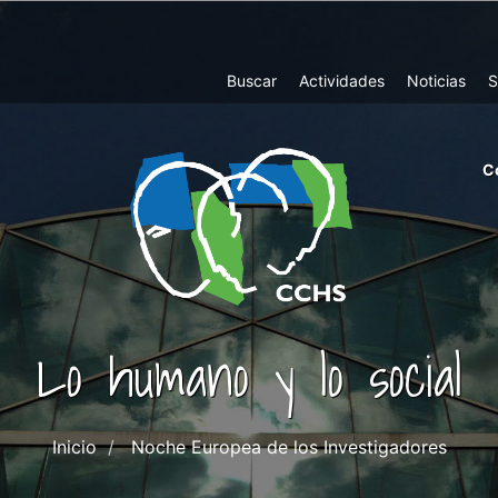
Top
Buscar
Actividades
Noticias
S
Menu
m
C
ri
cc
co
ab
Lo humano y lo social
Inicio
Noche Europea de los Investigadores