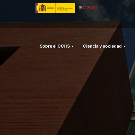
Pasar
al
contenido
principal
Menu
Sobre el CCHS
Ciencia y sociedad
left
cchs