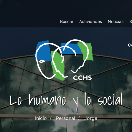
Top
Buscar
Actividades
Noticias
S
Menu
m
C
ri
cc
co
ab
Lo humano y lo social
Inicio
Personal
Jorge