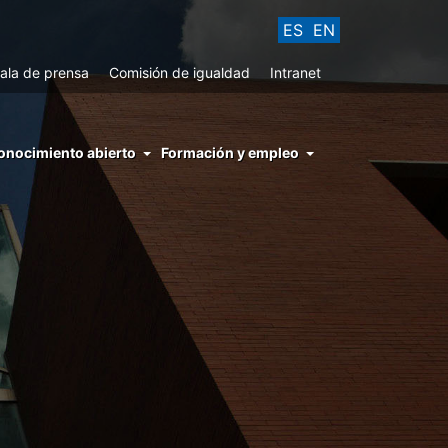
ES
EN
ala de prensa
Comisión de igualdad
Intranet
enu
onocimiento abierto
Formación y empleo
ght
hs
nocimiento
ierto