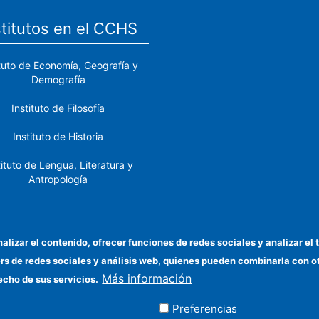
stitutos en el CCHS
ituto de Economía, Geografía y
Demografía
Instituto de Filosofía
Instituto de Historia
tituto de Lengua, Literatura y
Antropología
tituto de Lenguas y Culturas
del Mediterráneo y Oriente
Próximo
nalizar el contenido, ofrecer funciones de redes sociales y analizar 
ers de redes sociales y análisis web, quienes pueden combinarla con 
stituto de Políticas y Bienes
Más información
Públicos
echo de sus servicios.
Preferencias