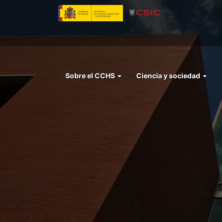
Pasar
al
contenido
principal
Menu
Sobre el CCHS
Ciencia y sociedad
left
cchs