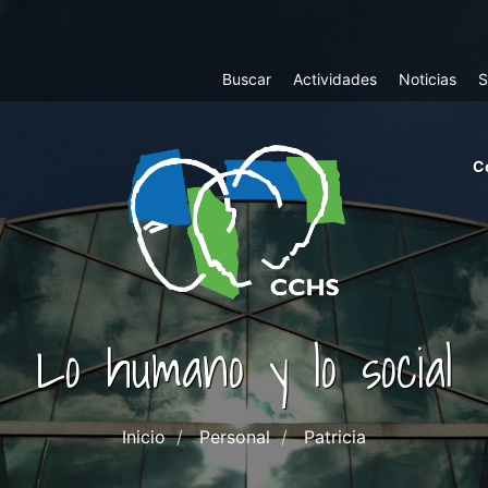
Top
Buscar
Actividades
Noticias
S
Menu
m
C
ri
cc
co
ab
Lo humano y lo social
Inicio
Personal
Patricia