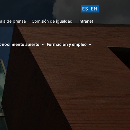
ES
EN
ala de prensa
Comisión de igualdad
Intranet
enu
onocimiento abierto
Formación y empleo
ght
hs
nocimiento
ierto