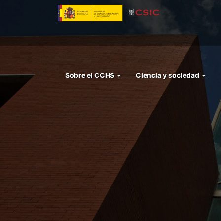
Pasar
al
contenido
principal
Menu
Sobre el CCHS
Ciencia y sociedad
left
cchs