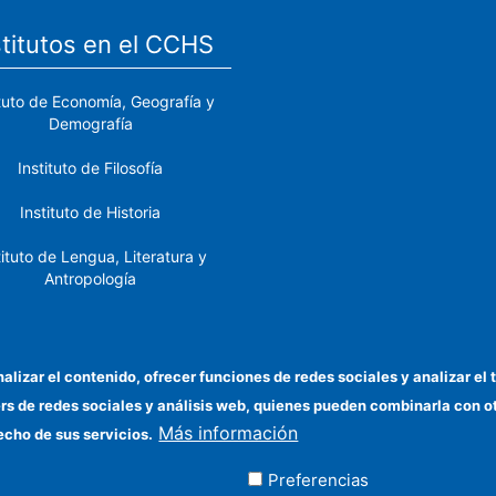
stitutos en el CCHS
ituto de Economía, Geografía y
Demografía
Instituto de Filosofía
Instituto de Historia
tituto de Lengua, Literatura y
Antropología
tituto de Lenguas y Culturas
del Mediterráneo y Oriente
Próximo
nalizar el contenido, ofrecer funciones de redes sociales y analizar 
ers de redes sociales y análisis web, quienes pueden combinarla con 
stituto de Políticas y Bienes
Más información
Públicos
echo de sus servicios.
Preferencias