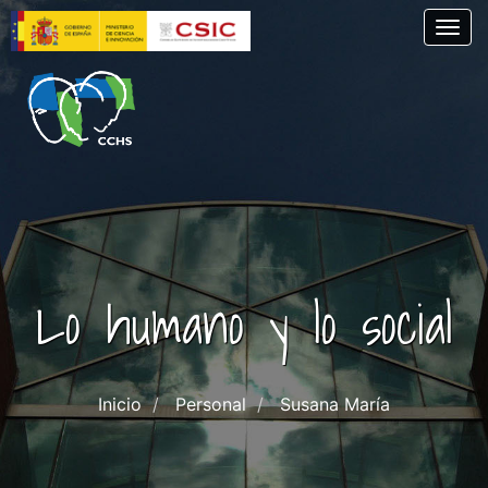
Pasar
Togg
al
contenido
principal
Lo humano y lo social
Inicio
Personal
Susana María