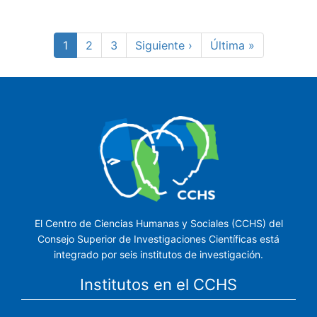
Paginación
Página
1
Page
2
Page
3
Siguiente
Siguiente ›
Última
Última »
actual
página
página
El Centro de Ciencias Humanas y Sociales (CCHS) del
Consejo Superior de Investigaciones Científicas está
integrado por seis institutos de investigación.
Institutos en el CCHS