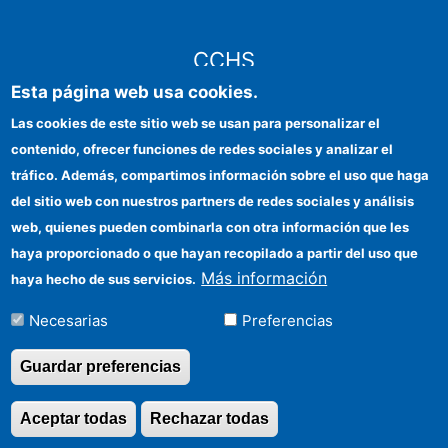
CCHS
Esta página web usa cookies.
Sede electrónica CSIC
Las cookies de este sitio web se usan para personalizar el
contenido, ofrecer funciones de redes sociales y analizar el
Identidad institucional
tráfico. Además, compartimos información sobre el uso que haga
Información para proveedores
del sitio web con nuestros partners de redes sociales y análisis
web, quienes pueden combinarla con otra información que les
Ayudas FEDER
haya proporcionado o que hayan recopilado a partir del uso que
Organismos financiadores
Más información
haya hecho de sus servicios.
Contacto
Necesarias
Preferencias
Cómo llegar
Guardar preferencias
Aceptar todas
Rechazar todas
Revocar consentimi
©Copyright 2026 Todos los derechos reservados